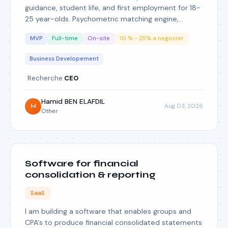
guidance, student life, and first employment for 18-
25 year-olds. Psychometric matching engine,
proprietary salary data, performance-based B2B
MVP
Full-time
On-site
10 % - 25% a negocier
model with private universities. Live product, CTO
on board, seed secured. Morocco first, West Africa
Business Developement
next. Looking for a co-founder CEO to run the
business day to day.
Recherche
CEO
Hamid BEN ELAFDIL
Aug 03, 2026
H
Other
Software for financial
consolidation & reporting
SaaS
I am building a software that enables groups and
CPA's to produce financial consolidated statements