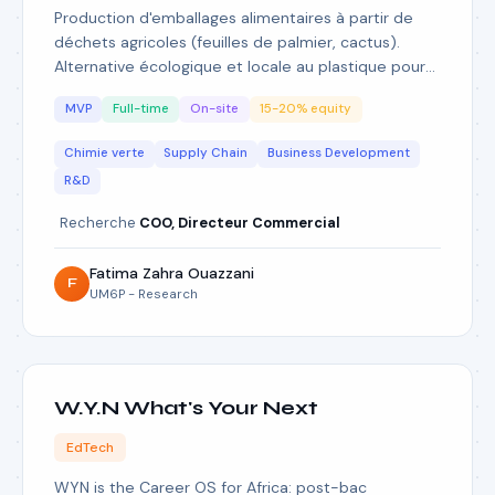
Production d'emballages alimentaires à partir de
déchets agricoles (feuilles de palmier, cactus).
Alternative écologique et locale au plastique pour
le secteur agroalimentaire marocain.
MVP
Full-time
On-site
15-20% equity
Chimie verte
Supply Chain
Business Development
R&D
Recherche
COO, Directeur Commercial
Fatima Zahra Ouazzani
F
UM6P - Research
W.Y.N What's Your Next
EdTech
WYN is the Career OS for Africa: post-bac