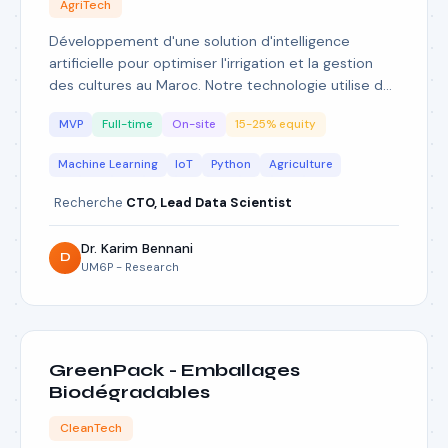
AgriTech
Développement d'une solution d'intelligence
artificielle pour optimiser l'irrigation et la gestion
des cultures au Maroc. Notre technologie utilise des
capteurs IoT et du machine learning pour réduire la
MVP
Full-time
On-site
15-25% equity
consommation d'eau de 40%.
Machine Learning
IoT
Python
Agriculture
Recherche
CTO, Lead Data Scientist
Dr. Karim Bennani
D
UM6P - Research
GreenPack - Emballages
Biodégradables
CleanTech