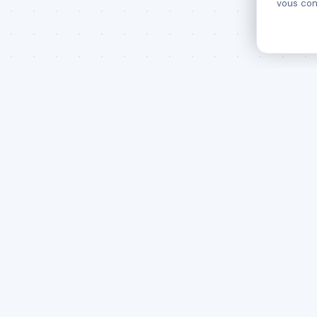
vous cons
P
F
I
I
La plateforme d'intelligence de l'écosystème startup
marocain.
UM6P Africa Business School
Center of Entrepreneurship
T
UM6P, Ben Guerir, Morocco