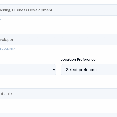
s
u seeking?
Location Preference