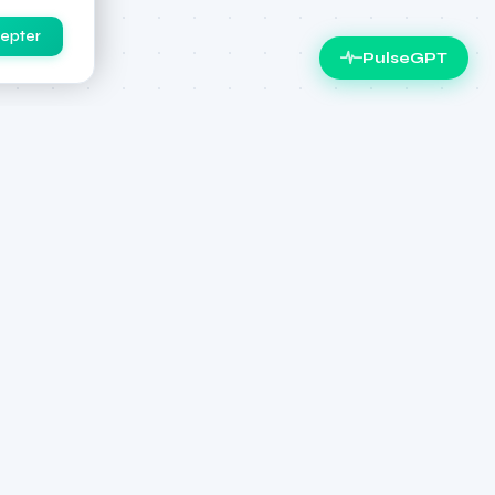
epter
PulseGPT
RESSOURCES
Actualités
Ressources
À propos
preneuriat, UM6P
Power the Pulse
u Center of
r à l'ESSEC.
rship, UM6P.
ssionné de venture