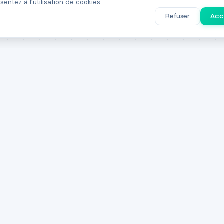
entez à l’utilisation de cookies.
Refuser
Acc
LATEFORME
L'ÉQUIPE
Startups
Hamid Bouchikhi
ondateurs
DIRECTEUR THE PULSE
nvestisseurs
Professeur de Management & Entre
ncubateurs
Africa Business School. Directeur d
Venture Studios
Entrepreneurship. Ancien professeu
Appels à projets
Talent Marketplace
Simohammed Damiri
oolbox IA
DIRECTEUR ASSOCIÉ THE PULSE
Directeur au Center of Entrepreneu
Entrepreneur & Startup Advisor. Pa
building.