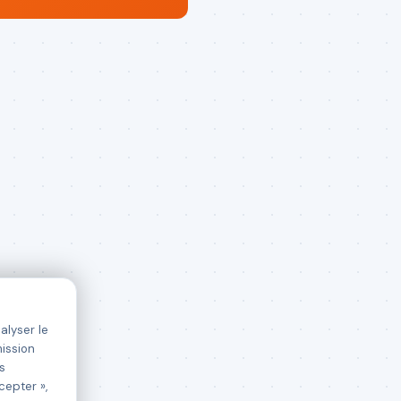
alyser le
mission
s
cepter »,