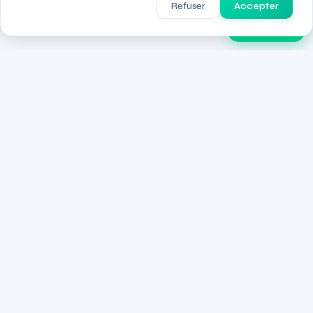
Refuser
Accepter
PulseGPT
La plateforme d'intelligence de l'écosystème startup marocain.
UM6P Africa Business School
Center of Entrepreneurship
UM6P, Ben Guerir, Morocco
PLATEFORME
Startups
Fondateurs
Investisseurs