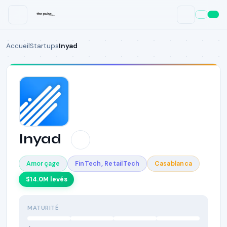
Accueil
Startups
Inyad
Inyad
Amorçage
FinTech, RetailTech
Casablanca
$14.0M
levés
MATURITÉ